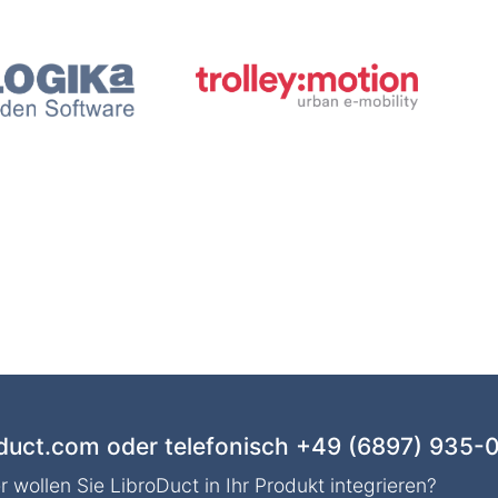
duct.com
oder telefonisch
+49 (6897) 935-
r wollen Sie LibroDuct in Ihr Produkt integrieren?