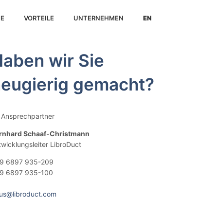
IE
VORTEILE
UNTERNEHMEN
EN
aben wir Sie
eugierig gemacht?
r Ansprechpartner
rnhard Schaaf-Christmann
twicklungsleiter LibroDuct
9 6897 935-209
9 6897 935-100
us@libroduct.com