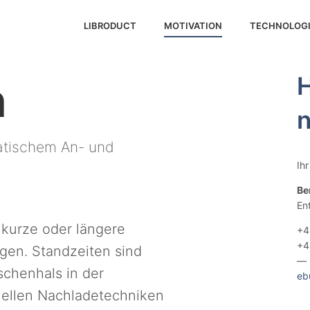
(AUSGEWÄHLT)
LIBRODUCT
MOTIVATION
TECHNOLOG
H
n
n
matischem An- und
Ih
Be
En
 kurze oder längere
+4
+4
gen. Standzeiten sind
—
schenhals in der
eb
uellen Nachladetechniken